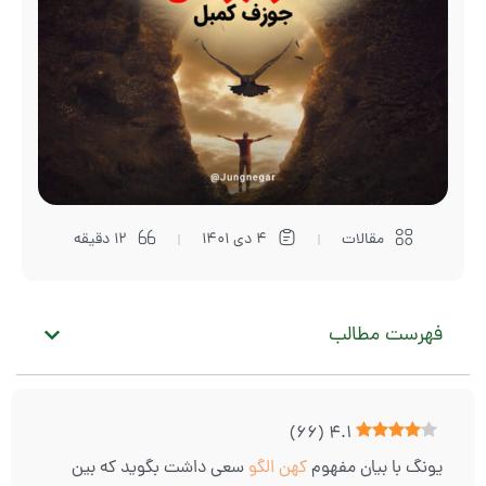
مقالات
4 دی 1401
12 دقیقه
فهرست مطالب
)
66
(
4.1
یونگ با بیان مفهوم
کهن الگو
سعی داشت بگوید که بین