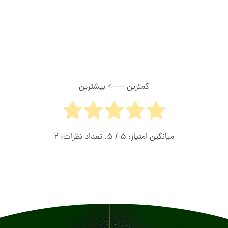
کمترین -----> بیشترین
میانگین امتیاز:
5
/ 5. تعداد نظرات:
2