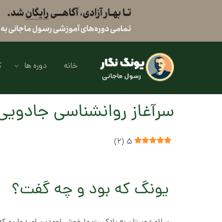
خانه
دوره ها
ک
سرآغاز روانشناسی جادویی
)
2
(
5
یونگ که بود و چه گفت؟