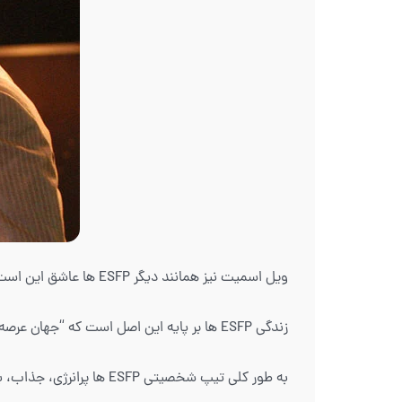
ویل اسمیت نیز همانند دیگر ESFP ها عاشق این است که در کانون توجه باشد. آنها سمبل انرژی، عمل‌گرایی، هیجان طلبی و خوش‌گذرانی هستند.
زندگی ESFP ها بر پایه این اصل است که “جهان عرصه نمایش است” و آن‌ها میخواهند ستاره‌های آن باشند. آنها افرادی خودنما، بازیگر و کمدین های ممتازی هستند.
به طور کلی تیپ شخصیتی P