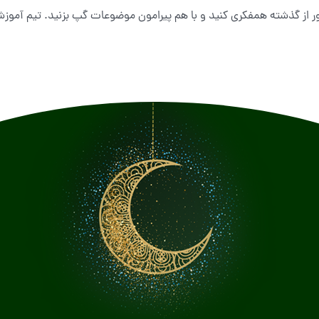
بور از گذشته همفکری کنید و با هم پیرامون موضوعات گپ بزنید. تیم آموزش