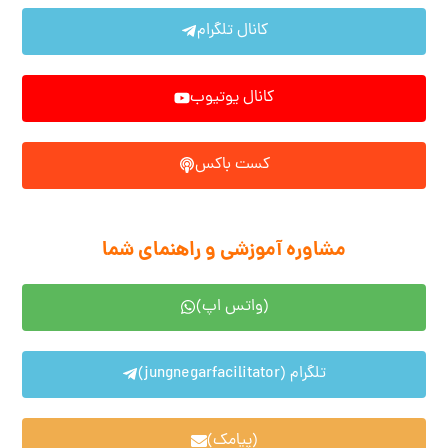
کانال تلگرام
کانال یوتیوب
کست باکس
مشاوره آموزشی و راهنمای شما
(واتس اپ)
تلگرام (jungnegarfacilitator)
(پیامک)