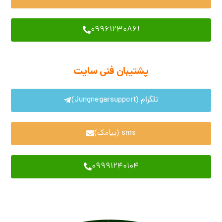
09961230861
پشتیبان فنی سایت
تلگرام (Jungnegarsupport)
sms (پیامک)
09991240104