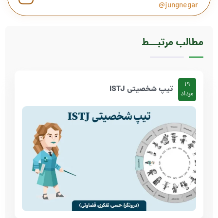
jungnegar@
مطالب
مرتبـــط
19
تیپ شخصیتی ISTJ
مرداد