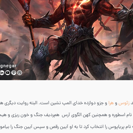
د
زئوس
و
هرا
و جزو دوازده خدای المپ نشین است. البته روایت دیگری هم
حال نام اسطوره و همچنین کهن الگوی آرس هم‌ردیف جنگ و خون ریزی و هیج
ام پریاپوس را انتخاب کرد تا به او آیین رقص و سپس آیین جنگ را بیاموز